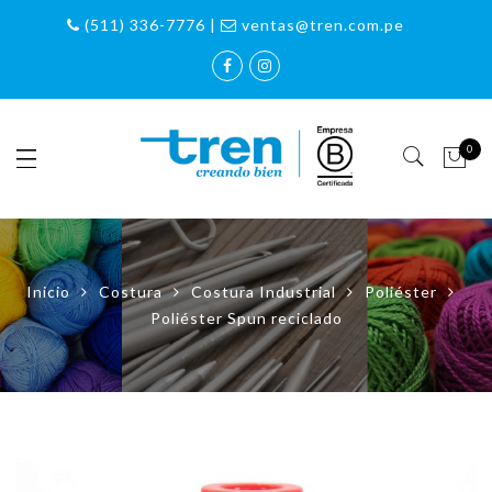
(511) 336-7776 |
ventas@tren.com.pe
0
Inicio
Costura
Costura Industrial
Poliéster
Poliéster Spun reciclado