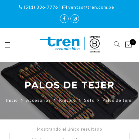
(511) 336-7776 |
ventas@tren.com.pe
0
PALOS DE TEJER
Inicio
Accesorios
Knitpro
Sets
Palos de tejer
Mostrando el único resultado