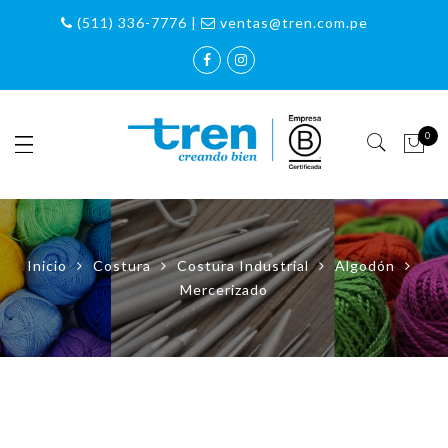
(511) 336-7776 |
ventas@tren.com.pe
0
Inicio
Costura
Costura Industrial
Algodón
Mercerizado