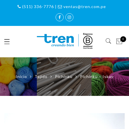
(511) 336-7776 |
ventas@tren.com.pe
0
Inicio
Tejido
Pichinku
Pichinku – Iskay