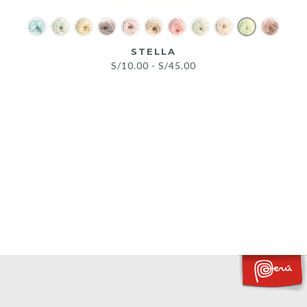
STELLA
Rango
S/
10.00
-
S/
45.00
de
precios:
desde
S/10.00
hasta
S/45.00