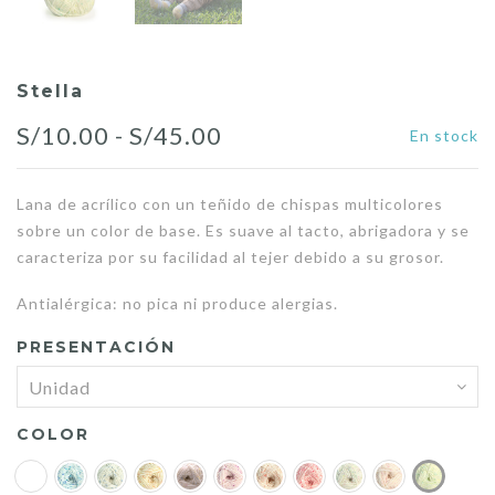
Stella
Rango
S/
10.00
-
S/
45.00
En stock
de
Lana de acrílico con un teñido de chispas multicolores
precios:
sobre un color de base. Es suave al tacto, abrigadora y se
desde
caracteriza por su facilidad al tejer debido a su grosor.
S/10.00
Antialérgica: no pica ni produce alergias.
hasta
PRESENTACIÓN
S/45.00
COLOR