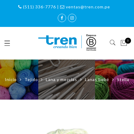
(511) 336-7776 |
ventas@tren.com.pe
0
Inicio
Tejido
Lana y mezclas
Lanas bebé
Stella