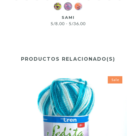
SAMI
Rango
S/
8.00
-
S/
36.00
de
precios:
desde
S/8.00
PRODUCTOS RELACIONADO(S)
hasta
S/36.00
Sale