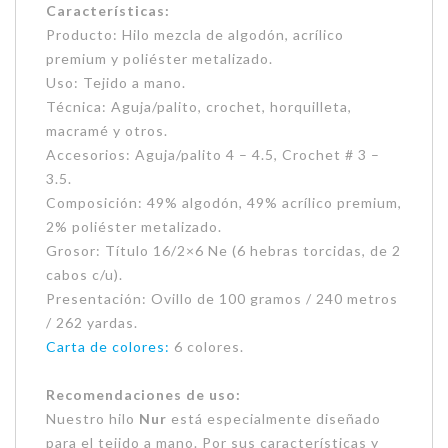
Características:
Producto: Hilo mezcla de algodón, acrílico
premium y poliéster metalizado.
Uso: Tejido a mano.
Técnica: Aguja/palito, crochet, horquilleta,
macramé y otros.
Accesorios: Aguja/palito 4 – 4.5, Crochet # 3 –
3.5.
Composición: 49% algodón, 49% acrílico premium,
2% poliéster metalizado.
Grosor: Título 16/2×6 Ne (6 hebras torcidas, de 2
cabos c/u).
Presentación: Ovillo de 100 gramos / 240 metros
/ 262 yardas.
Carta de colores:
6 colores.
Recomendaciones de uso:
Nuestro hilo
Nur
está especialmente diseñado
para el tejido a mano. Por sus características y