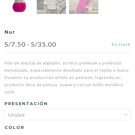
Nur
Rango
S/
7.50
-
S/
35.00
En stock
de
Hilo de mezcla de algodón, acrílico premium y poliéster
precios:
metalizado, especialmente diseñado para el tejido a mano.
desde
Durante su producción el hilo es peinado, logrando un
producto libre de pelusa, suave y con un brillo metálico
S/7.50
sutil.
hasta
PRESENTACIÓN
S/35.00
COLOR