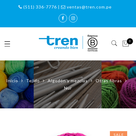
(511) 336-7776 |
ventas@tren.com.pe
0
Inicio
Tejido
Algodón y mezclas
Otras fibras
Nur
SALE