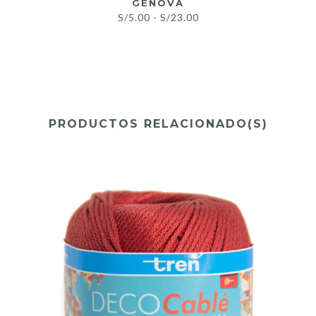
GENOVA
Rango
S/
5.00
-
S/
23.00
de
precios:
desde
S/5.00
hasta
S/23.00
PRODUCTOS RELACIONADO(S)