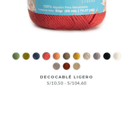
DECOCABLÉ LIGERO
Rango
S/
10.50
-
S/
104.60
de
precios:
desde
S/10.50
hasta
S/104.60