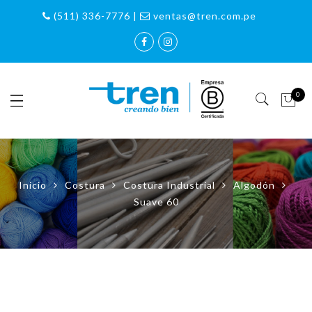
(511) 336-7776 |
ventas@tren.com.pe
0
Inicio
Costura
Costura Industrial
Algodón
Suave 60