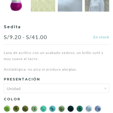
Sedita
Rango
S/
9.20
-
S/
41.00
En stock
de
Lana de acrílico con un acabado sedoso, un brillo sutil y
precios:
muy suave al tacto.
desde
Antialérgica: no pica ni produce alergias.
S/9.20
PRESENTACIÓN
hasta
S/41.00
COLOR