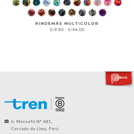
RINDEMÁS MULTICOLOR
Rango
S/
9.80
-
S/
44.00
de
precios:
desde
S/9.80
hasta
S/44.00
Jr. Monsefú N° 681,
Cercado de Lima, Perú