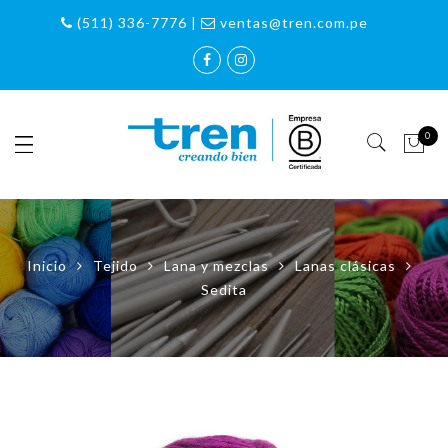
(511) 336-7776 |
ventas@tren.com.pe
0
Inicio
Tejido
Lana y mezclas
Lanas clásicas
Sedita