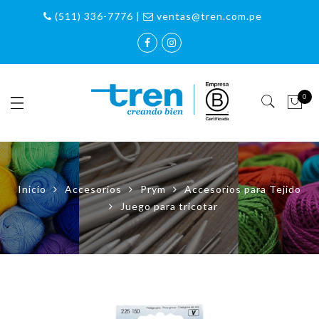
(511) 336-7776 |
ventas@tren.com.pe
0
Inicio
Accesorios
Prym
Accesorios para Tejido
Juego para tricotar