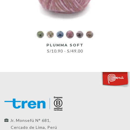
PLUMMA SOFT
Rango
S/
10.90
-
S/
49.00
de
precios:
desde
S/10.90
hasta
S/49.00
Jr. Monsefú N° 681,
Cercado de Lima, Perú