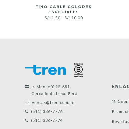
FINO CABLÉ COLORES
ESPECIALES
Rango
S/
11.50
-
S/
110.00
de
precios:
desde
S/11.50
hasta
S/110.00
ENLA
Jr. Monsefú N° 681,
Cercado de Lima, Perú
Mi Cuen
ventas@tren.com.pe
Promoci
(511) 336-7776
(511) 336-7774
Revista