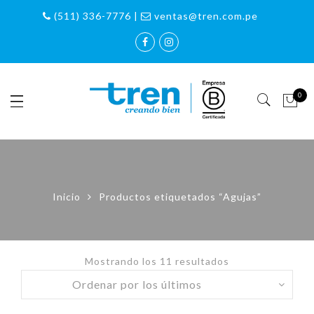
(511) 336-7776 |
ventas@tren.com.pe
0
Inicio
Productos etiquetados “Agujas”
Mostrando los 11 resultados
Ordenado
por
los