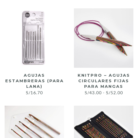
últimos
AGUJAS
KNITPRO – AGUJAS
ESTAMBRERAS (PARA
CIRCULARES FIJAS
LANA)
PARA MANGAS
Rango
S/
16.70
S/
43.00
-
S/
52.00
de
precio
desde
S/43.0
hasta
S/52.0