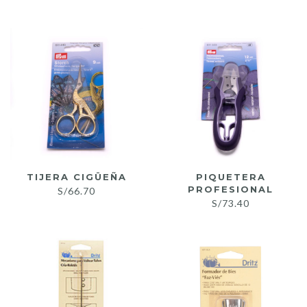
los
últimos
TIJERA CIGÜEÑA
PIQUETERA
PROFESIONAL
S/
66.70
S/
73.40